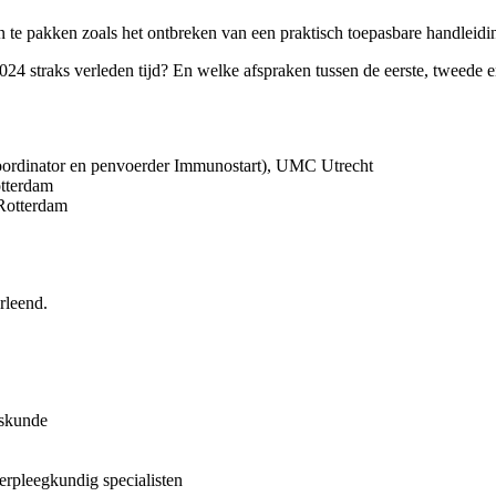
 aan te pakken zoals het ontbreken van een praktisch toepasbare handlei
24 straks verleden tijd? En welke afspraken tussen de eerste, tweede
tcoordinator en penvoerder Immunostart), UMC Utrecht
otterdam
 Rotterdam
rleend.
eskunde
erpleegkundig specialisten