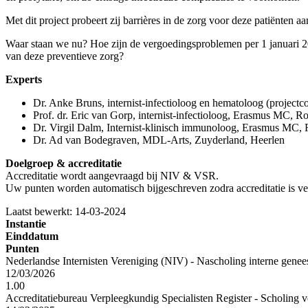
Met dit project probeert zij barrières in de zorg voor deze patiënten
Waar staan we nu? Hoe zijn de vergoedingsproblemen per 1 januari 20
van deze preventieve zorg?
Experts
Dr. Anke Bruns, internist-infectioloog en hematoloog (projec
Prof. dr. Eric van Gorp, internist-infectioloog, Erasmus MC, R
Dr. Virgil Dalm, Internist-klinisch immunoloog, Erasmus MC,
Dr. Ad van Bodegraven, MDL-Arts, Zuyderland, Heerlen
Doelgroep & accreditatie
Accreditatie wordt aangevraagd bij NIV & VSR.
Uw punten worden automatisch bijgeschreven zodra accreditatie is ve
Laatst bewerkt: 14-03-2024
Instantie
Einddatum
Punten
Nederlandse Internisten Vereniging (NIV) - Nascholing interne gene
12/03/2026
1.00
Accreditatiebureau Verpleegkundig Specialisten Register - Scholing v