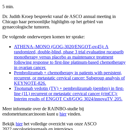
5 min.
Dr. Judith Kroep bespreekt vanaf de ASCO annual meeting in
Chicago haar persoonlijke highlights op het gebied van
gynaecologische tumoren.
De volgende onderwerpen komen ter sprake:
ATHENA–MONO (GOG-3020/ENGOT-ov45): A
randomized, double-blind, phase 3 trial evaluating rucaparib
monotherapy versus placebo as maintenance treatment
following response to first-line platinum-based chemotherapy
in ovarian cancer.
Pembrolizumab + chemotherapy in patients with persistent,
recurrent, or metastatic cervical cancer: Subgroup analysis of
KEYNOTE-826.
Tisotumab vedotin (TV) + pembrolizumab (pembro) in first-
line (1L) recurrent or metastatic cervical cancer (r/mCC):
Interim results of ENGOT Cx8/GOG 3024/innovaTV 205.
Meer informatie over de RAINBO-studie bij
endometriumcarcinoom kunt u
hier
vinden.
Bekijk
hier
het volledige overzicht van onze ASCO
2022 oncologiejournaals en interviews.