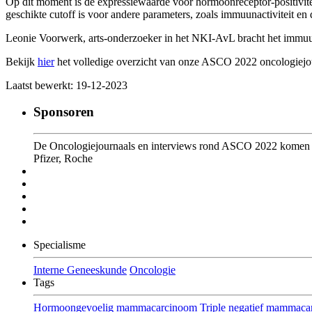
Op dit moment is de expressiewaarde voor hormoonreceptor-positivit
geschikte cutoff is voor andere parameters, zoals immuunactiviteit e
Leonie Voorwerk, arts-onderzoeker in het NKI-AvL bracht het immuunl
Bekijk
hier
het volledige overzicht van onze ASCO 2022 oncologiejou
Laatst bewerkt: 19-12-2023
Sponsoren
De Oncologiejournaals en interviews rond ASCO 2022 komen on
Pfizer, Roche
Specialisme
Interne Geneeskunde
Oncologie
Tags
Hormoongevoelig mammacarcinoom
Triple negatief mammac