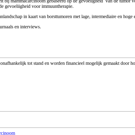
eit bij mammacarcinoom gebaseerd op de gevoeligheid van de tumor voo
n de gevoeliigheid voor immuuntherapie.
andschap in kaart van borsttumoren met lage, intermediaire en hoge e
rnaals en interviews.
afhankelijk tot stand en worden financieel mogelijk gemaakt door h
arcinoom