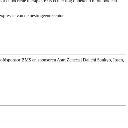
r endocriene therapie. Er is echter nog onbekend of dit ook een
xpressie van de oestrogeenreceptor.
oofdsponsor BMS en sponsoren AstraZeneca | Daiichi Sankyo, Ipsen,