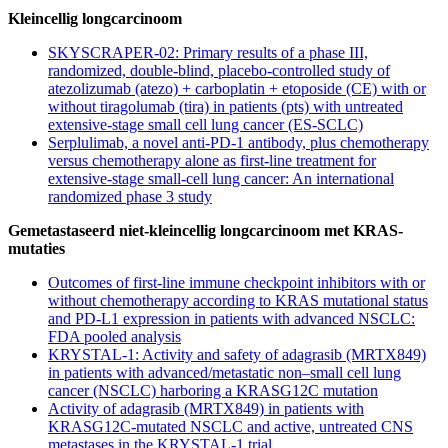
Kleincellig longcarcinoom
SKYSCRAPER-02: Primary results of a phase III,
randomized, double-blind, placebo-controlled study of
atezolizumab (atezo) + carboplatin + etoposide (CE) with or
without tiragolumab (tira) in patients (pts) with untreated
extensive-stage small cell lung cancer (ES-SCLC)
Serplulimab, a novel anti-PD-1 antibody, plus chemotherapy
versus chemotherapy alone as first-line treatment for
extensive-stage small-cell lung cancer: An international
randomized phase 3 study
Gemetastaseerd niet-kleincellig longcarcinoom met KRAS-
mutaties
Outcomes of first-line immune checkpoint inhibitors with or
without chemotherapy according to KRAS mutational status
and PD-L1 expression in patients with advanced NSCLC:
FDA pooled analysis
KRYSTAL-1: Activity and safety of adagrasib (MRTX849)
in patients with advanced/metastatic non–small cell lung
cancer (NSCLC) harboring a KRASG12C mutation
Activity of adagrasib (MRTX849) in patients with
KRASG12C-mutated NSCLC and active, untreated CNS
metastases in the KRYSTAL-1 trial