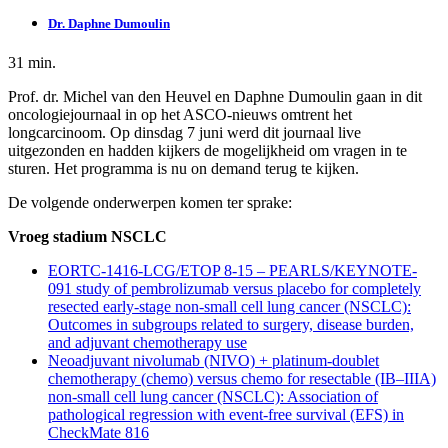
Dr. Daphne Dumoulin
31 min.
Prof. dr. Michel van den Heuvel en Daphne Dumoulin gaan in dit
oncologiejournaal in op het ASCO-nieuws omtrent het
longcarcinoom. Op dinsdag 7 juni werd dit journaal live
uitgezonden en hadden kijkers de mogelijkheid om vragen in te
sturen. Het programma is nu on demand terug te kijken.
De volgende onderwerpen komen ter sprake:
Vroeg stadium NSCLC
EORTC-1416-LCG/ETOP 8-15 – PEARLS/KEYNOTE-
091 study of pembrolizumab versus placebo for completely
resected early-stage non-small cell lung cancer (NSCLC):
Outcomes in subgroups related to surgery, disease burden,
and adjuvant chemotherapy use
Neoadjuvant nivolumab (NIVO) + platinum-doublet
chemotherapy (chemo) versus chemo for resectable (IB–IIIA)
non-small cell lung cancer (NSCLC): Association of
pathological regression with event-free survival (EFS) in
CheckMate 816