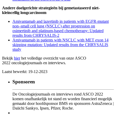
Andere doelgerichte strategieën bij gemetastaseerd niet-
kleincellig longcarcinoom
Amivantamab and lazertinib in patients with EGFR-mutant
non–small cell lung (NSCLC) after progression on
osimertinib and platinum-based chemotherapy: Updated
results from CHRYSALIS-2
Amivantamab in patients with NSCLC with MET exon 14
skipping mutation: Updated results from the CHRYSALIS
study
Bekijk
hier
het volledige overzicht van onze ASCO
2022 oncologiejournaals en interviews.
Laatst bewerkt: 19-12-2023
Sponsoren
De Oncologiejournaals en interviews rond ASCO 2022
komen onafhankelijk tot stand en worden financieel mogelijk
gemaakt door hoofdsponsor BMS en sponsoren AstraZeneca |
Daiichi Sankyo, Ipsen, Pfizer, Roche.