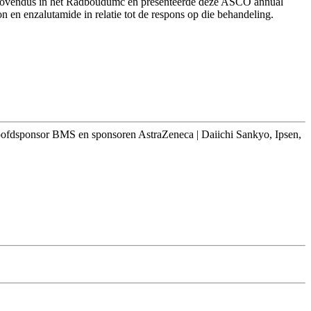
promovendus in het Radboudumc en presenteerde deze ASCO annual
 en enzalutamide in relatie tot de respons op die behandeling.
oofdsponsor BMS en sponsoren AstraZeneca | Daiichi Sankyo, Ipsen,