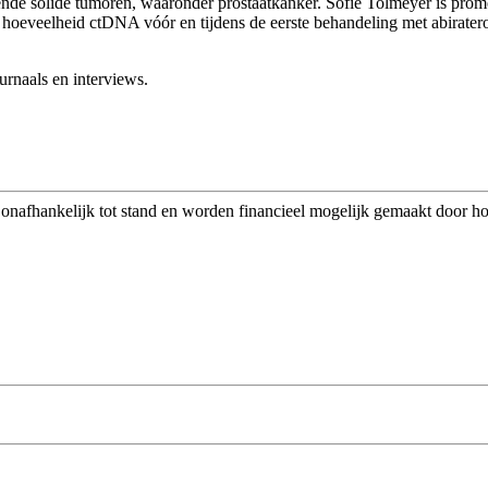
llende solide tumoren, waaronder prostaatkanker. Sofie Tolmeyer is 
hoeveelheid ctDNA vóór en tijdens de eerste behandeling met abirateron
rnaals en interviews.
afhankelijk tot stand en worden financieel mogelijk gemaakt door h