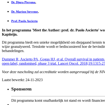
Dr. Djura Piersma
,
Dr. Marion Stevense
,
Prof. Paolo Ascierto
In het programma 'Meet the Author: prof. dr. Paolo Ascierto' w
Kapiteijn.
Dit programma biedt een unieke mogelijkheid om diepgaand kennis te 
wijze geanalyseerd. Tenslotte wordt er bediscussieerd hoe de bevin
behandelingen.
Dummer R, Ascierto PA, Gogas HJ, et al. Overall survival in patie
open-label, randomised, phase 3 trial. Lancet Oncol. 2018;19:1315-27
Voor deze nascholing zal accreditatie worden aangevraagd bij de NIV
Laatst bewerkt: 24-11-2023
Sponsoren
Dit programma komt onafhankelijk tot stand en wordt financie