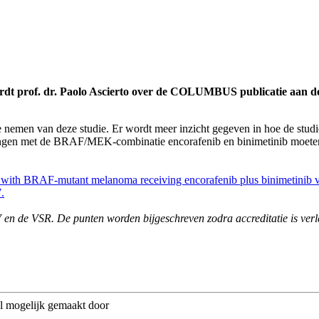
ordt prof. dr. Paolo Ascierto over de COLUMBUS publicatie aan de
nemen van deze studie. Er wordt meer inzicht gegeven in hoe de studie 
dingen met de BRAF/MEK-combinatie encorafenib en binimetinib moeten 
nts with BRAF-mutant melanoma receiving encorafenib plus binimetini
.
 en de VSR. De punten worden bijgeschreven zodra accreditatie is ver
el mogelijk gemaakt door