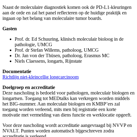
Naast de moleculaire diagnostiek komen ook de PD-L1-kleuringen
aan de orde en zal het panel reflecteren op de huidige praktijk en
ingaan op het belang van moleculaire tumor boards.
Gasten
Prof. dr. Ed Schuuring, klinisch moleculair bioloog in de
pathologie, UMCG
Prof. dr Stefan Willems, patholoog, UMCG
Dr. Jan von der Thüsen, patholoog, Erasmus MC
Niels Claessens, longarts, Rijnstate
Documentatie
Richtlijn niet-kleincellig longcarcinoom
Doelgroep en accreditatie
Deze nascholing is bedoeld voor pathologen, moleculair biologen en
longartsen. Toegang tot MEDtalks kan verkregen worden middels
het BIG-nummer. Aan moleculair biologen en KMBP’ers zal
toegang worden verleend, mits men bij registratie een korte
motivatie met vermelding van diens functie en werklocatie opgeeft.
Voor deze nascholing wordt accreditatie aangevraagd bij NVVP en
NVALT. Punten worden automatisch bijgeschreven zodra
accreditatie is verleend.