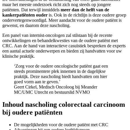
maar het meeste onderzoek richt zich nog steeds op jongere
patiënten. Dat terwijl inmiddels
meer dan de helft van de
kankerpatiënten ouder
is. Ook in de richtlijn is deze oudere groep
ondervertegenwoordigd. Meer aandacht voor de oudere patiënt is
gewenst, en daarom deze nascholing.
Een panel van internist-oncologen zal stilstaan bij de recente
ontwikkelingen en behandelkwesties van de oudere patiënt met
CRC. Aan de hand van interactieve casuïstiek bespreken de experts
een aantal actuele onderwerpen en bieden zij handvatten voor uw
klinische praktijk.
‘Zorg voor de oudere oncologische patiënt gaat een
steeds prominentere plek innemen in de dagelijkse
praktijk. Deze nascholing biedt handvatten om hier
goed vorm aan te geven.’
Geert Cirkel, Medisch Oncoloog bij Meander
MC/UMC Utrecht en bestuurslid NVMO
Inhoud nascholing colorectaal carcinoom
bij oudere patiënten
De mogelijkheden voor de oudere patiënt met CRC
Afwegingen bij een oudere leeftijdsgroep