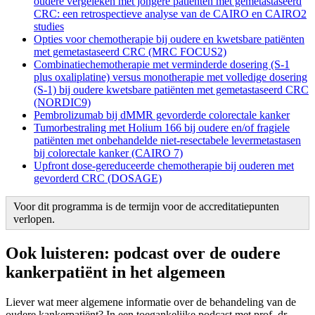
oudere vergeleken met jongere patiënten met gemetastaseerd
CRC: een retrospectieve analyse van de CAIRO en CAIRO2
studies
Opties voor chemotherapie bij oudere en kwetsbare patiënten
met gemetastaseerd CRC (MRC FOCUS2)
Combinatiechemotherapie met verminderde dosering (S-1
plus oxaliplatine) versus monotherapie met volledige dosering
(S-1) bij oudere kwetsbare patiënten met gemetastaseerd CRC
(NORDIC9)
Pembrolizumab bij dMMR gevorderde colorectale kanker
Tumorbestraling met Holium 166 bij oudere en/of fragiele
patiënten met onbehandelde niet-resectabele levermetastasen
bij colorectale kanker (CAIRO 7)
Upfront dose-gereduceerde chemotherapie bij ouderen met
gevorderd CRC (DOSAGE)
Voor dit programma is de termijn voor de accreditatiepunten
verlopen.
Ook luisteren: podcast over de oudere
kankerpatiënt in het algemeen
Liever wat meer algemene informatie over de behandeling van de
oudere kankerpatiënt? In een toegankelijke podcast met prof. dr.