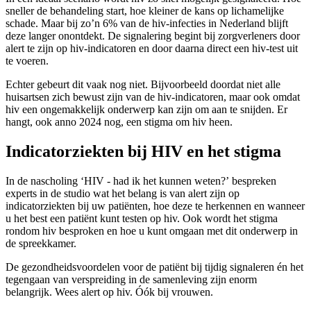
sneller de behandeling start, hoe kleiner de kans op lichamelijke
schade. Maar bij zo’n 6% van de hiv-infecties in Nederland blijft
deze langer onontdekt. De signalering begint bij zorgverleners door
alert te zijn op hiv-indicatoren en door daarna direct een hiv-test uit
te voeren.
Echter gebeurt dit vaak nog niet. Bijvoorbeeld doordat niet alle
huisartsen zich bewust zijn van de hiv-indicatoren, maar ook omdat
hiv een ongemakkelijk onderwerp kan zijn om aan te snijden. Er
hangt, ook anno 2024 nog, een stigma om hiv heen.
Indicatorziekten bij HIV en het stigma
In de nascholing ‘HIV - had ik het kunnen weten?’ bespreken
experts in de studio wat het belang is van alert zijn op
indicatorziekten bij uw patiënten, hoe deze te herkennen en wanneer
u het best een patiënt kunt testen op hiv. Ook wordt het stigma
rondom hiv besproken en hoe u kunt omgaan met dit onderwerp in
de spreekkamer.
De gezondheidsvoordelen voor de patiënt bij tijdig signaleren én het
tegengaan van verspreiding in de samenleving zijn enorm
belangrijk. Wees alert op hiv. Óók bij vrouwen.