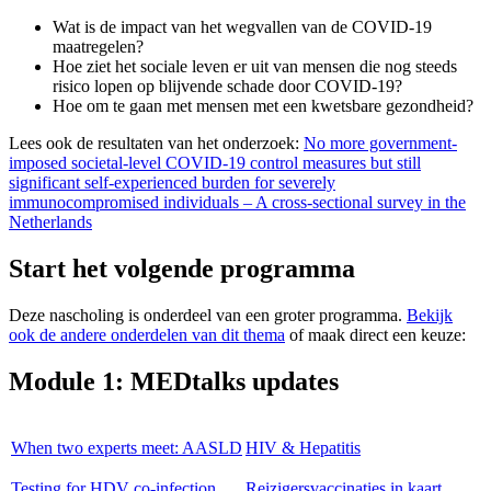
Wat is de impact van het wegvallen van de COVID-19
maatregelen?
Hoe ziet het sociale leven er uit van mensen die nog steeds
risico lopen op blijvende schade door COVID-19?
Hoe om te gaan met mensen met een kwetsbare gezondheid?
Lees ook de resultaten van het onderzoek:
No more government-
imposed societal-level COVID-19 control measures but still
significant self-experienced burden for severely
immunocompromised individuals – A cross-sectional survey in the
Netherlands
Start het volgende programma
Deze nascholing is onderdeel van een groter programma.
Bekijk
ook de andere onderdelen van dit thema
of maak direct een keuze:
Module 1: MEDtalks updates
When two experts meet: AASLD
HIV & Hepatitis
Testing for HDV co-infection
Reizigersvaccinaties in kaart