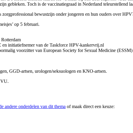
ijn gebleken. Toch is de vaccinatiegraad in Nederland teleurstellend la
ls zorgprofessional bewustzijn onder jongeren en hun ouders over HP
isjes’ op 5 februari.
, Rotterdam
n initiatiefnemer van de Taskforce HPV-kankervrij.nl
oormalig voorzitter van European Society for Sexual Medicine (ESSM)
ologen, GGD-artsen, urologen/seksuologen en KNO-artsen.
NVU.
de andere onderdelen van dit thema
of maak direct een keuze: