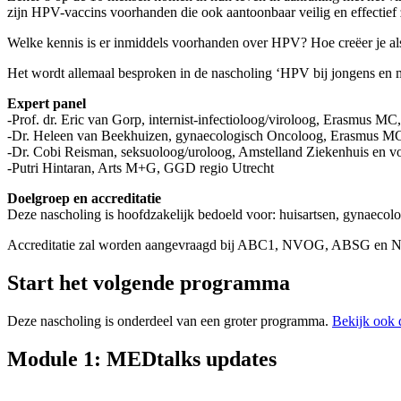
zijn HPV-vaccins voorhanden die ook aantoonbaar veilig en effectief z
Welke kennis is er inmiddels voorhanden over HPV? Hoe creëer je a
Het wordt allemaal besproken in de nascholing ‘HPV bij jongens en me
Expert panel
-Prof. dr. Eric van Gorp, internist-infectioloog/viroloog, Erasmus MC
-Dr. Heleen van Beekhuizen, gynaecologisch Oncoloog, Erasmus MC e
-Dr. Cobi Reisman, seksuoloog/uroloog, Amstelland Ziekenhuis en v
-Putri Hintaran, Arts M+G, GGD regio Utrecht
Doelgroep en accreditatie
Deze nascholing is hoofdzakelijk bedoeld voor: huisartsen, gynaec
Accreditatie zal worden aangevraagd bij ABC1, NVOG, ABSG en 
Start het volgende programma
Deze nascholing is onderdeel van een groter programma.
Bekijk ook 
Module 1: MEDtalks updates