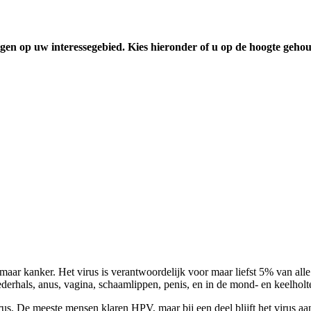
gen op uw interessegebied. Kies hieronder of u op de hoogte geho
 maar kanker. Het virus is verantwoordelijk voor maar liefst 5% van alle
derhals, anus, vagina, schaamlippen, penis, en in de mond- en keelholt
s. De meeste mensen klaren HPV, maar bij een deel blijft het virus aa